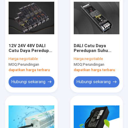
12V 24V 48V DALI
DALI Catu Daya
Catu Daya Peredupan
Peredupan Suhu
Suhu Warna Ganda
Warna Ganda 60W
Harga:
negotiable
Harga:
negotiable
60W 100W
100W 150W 300W
MOQ:
Perundingan
MOQ:
Perundingan
dengan kuat
dapatkan harga terbaru
dapatkan harga terbaru
Hubungi sekarang
Hubungi sekarang
Rumah
Produk
Tentang kami