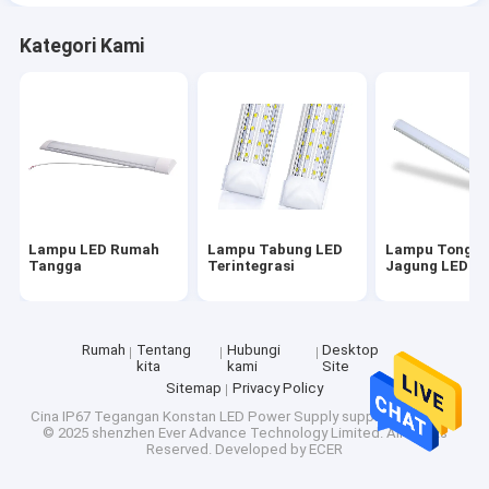
Kategori Kami
Lampu LED Rumah
Lampu Tabung LED
Lampu Tongko
Tangga
Terintegrasi
Jagung LED
Rumah
Tentang
Hubungi
Desktop
kita
kami
Site
Sitemap
Privacy Policy
Cina IP67 Tegangan Konstan LED Power Supply
supplier.Copyright
© 2025 shenzhen Ever Advance Technology Limited. All Rights
Reserved. Developed by
ECER