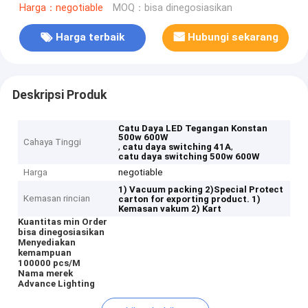
Harga：negotiable
MOQ：bisa dinegosiasikan
Harga terbaik
Hubungi sekarang
Deskripsi Produk
Catu Daya LED Tegangan Konstan
500w 600W
Cahaya Tinggi
,
,
catu daya switching 41A
catu daya switching 500w 600W
Harga
negotiable
1) Vacuum packing 2)Special Protect
Kemasan rincian
carton for exporting product.
1)
Kemasan vakum 2) Kart
Kuantitas min Order
bisa dinegosiasikan
Menyediakan
kemampuan
100000 pcs/M
Nama merek
Advance Lighting