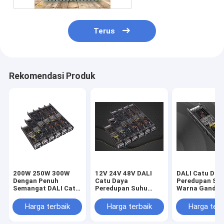
Terus
Rekomendasi Produk
200W 250W 300W
12V 24V 48V DALI
DALI Catu Day
Dengan Penuh
Catu Daya
Peredupan Su
Semangat DALI Catu
Peredupan Suhu
Warna Ganda 
Daya Peredupan
Warna Ganda 60W
100W 150W 3
Suhu Warna Ganda
100W
dengan kuat
Harga terbaik
Harga terbaik
Harga terb
60W