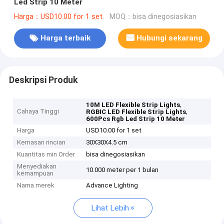
Led Strip 10 Meter
Harga：USD10.00 for 1 set
MOQ：bisa dinegosiasikan
Harga terbaik
Hubungi sekarang
Deskripsi Produk
,
10M LED Flexible Strip Lights
Cahaya Tinggi
,
RGBIC LED Flexible Strip Lights
600Pcs Rgb Led Strip 10 Meter
Harga
USD10.00 for 1 set
Kemasan rincian
30X30X4.5 cm
Kuantitas min Order
bisa dinegosiasikan
Menyediakan
10.000 meter per 1 bulan
kemampuan
Nama merek
Advance Lighting
Lihat Lebih