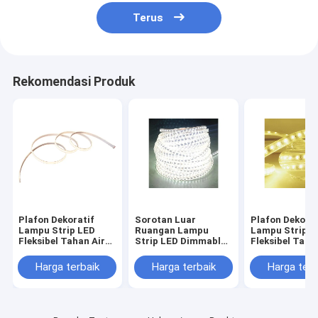
Terus
Rekomendasi Produk
Plafon Dekoratif
Sorotan Luar
Plafon Dekorat
Lampu Strip LED
Ruangan Lampu
Lampu Strip L
Fleksibel Tahan Air
Strip LED Dimmable
Fleksibel Taha
180 Manik-manik
108 Beads Single
180 Manik-ma
11W
Row
11W
Harga terbaik
Harga terbaik
Harga terb