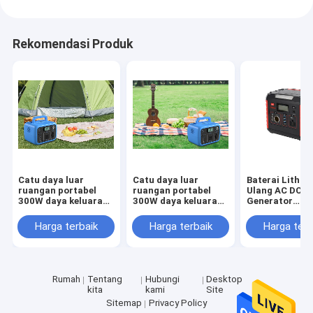
Rekomendasi Produk
Catu daya luar
Catu daya luar
Baterai Lithium
ruangan portabel
ruangan portabel
Ulang AC DC
300W daya keluaran
300W daya keluaran
Generator
AC Kapasitas 300Wh
AC Kapasitas 300Wh
Pembangkit Li
catu daya
catu daya
Luar Ruangan 
Harga terbaik
Harga terbaik
Harga terb
penyimpanan energi
penyimpanan energi
Darurat Mobil
kios berkemah di luar
kios berkemah di luar
ruangan
ruangan
Rumah
Tentang
Hubungi
Desktop
kita
kami
Site
Sitemap
Privacy Policy