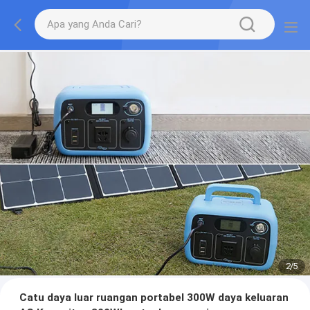
2
/
5
Catu daya luar ruangan portabel 300W daya keluaran