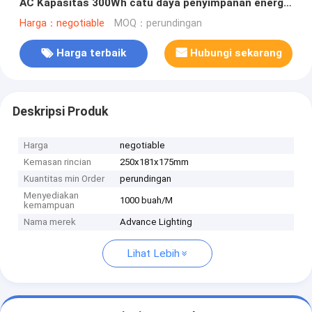
AC Kapasitas 300Wh catu daya penyimpanan energi
kios berkemah di luar ruangan
Harga：negotiable
MOQ：perundingan
Harga terbaik
Hubungi sekarang
Deskripsi Produk
Harga
negotiable
Kemasan rincian
250x181x175mm
Kuantitas min Order
perundingan
Menyediakan
1000 buah/M
kemampuan
Nama merek
Advance Lighting
Lihat Lebih