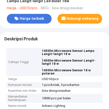
Lampu Langit-langit Led Bulat 18w
Harga：USD10/pcs
MOQ：bisa dinegosiasikan
Harga terbaik
Hubungi sekarang
Deskripsi Produk
1650lm Microwave Sensor Lampu
Langit-langit 18 w
,
1650lm Microwave Sensor Langit-
Cahaya Tinggi
langit 18 w
,
1650lm Microwave Sensor 18 w
putaran
Harga
USD10/pcs
Kemasan rincian
1 pcs/kotak, 5 pcs/karton
Kuantitas min Order
bisa dinegosiasikan
Menyediakan
10000 pcs per bulan
kemampuan
Nama merek
Advanc Lighting