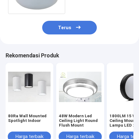
Bulat 18w
Terus
Rekomendasi Produk
80Ra Wall Mounted
48W Modern Led
1800LM 15 Wa
Spotlight Indoor
Ceiling Light Round
Ceiling Mount
Flush Mount
Lampu LED 2
Lingkaran
Sederhana Led
Harga terbaik
Harga terbaik
Harga terb