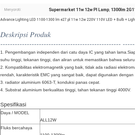
Supermarket 11w 12w Pl Lamp
1300lm 2G11
Menyoroti:
,
Advance Lighting LED 1100-1300 lm e27 pl 11w 12w 220V 110V LED + Bulb + Light
Deskripsi Produk
-------------------------------------------------- -----
1. Pengembangan independen dari catu daya IC yang tahan lama.Siapk
suhu tinggi, tekanan tinggi, dan aliran untuk memastikan bahwa selu
2. Kompatibilitas elektromagnetik yang baik, tidak ada radiasi elektrom
rendah, karakteristik EMC yang sangat baik, dapat digunakan dengan a
3. radiator aluminium 6063-T, konduksi panas cepat.
4. Substrat aluminium berkualitas tinggi, tahan tekanan tinggi 4000V.
Spesifikasi
Daya / MODEL
ALL12W
Fluks bercahaya