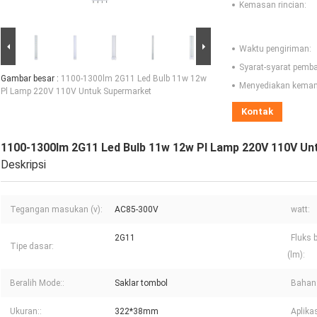
Kemasan rincian:
Waktu pengiriman:
Syarat-syarat pemb
Gambar besar :
1100-1300lm 2G11 Led Bulb 11w 12w
Menyediakan kema
Pl Lamp 220V 110V Untuk Supermarket
Kontak
1100-1300lm 2G11 Led Bulb 11w 12w Pl Lamp 220V 110V U
Deskripsi
Tegangan masukan (v):
AC85-300V
watt:
2G11
Fluks 
Tipe dasar:
(lm):
Beralih Mode::
Saklar tombol
Bahan:
Ukuran::
322*38mm
Aplikas