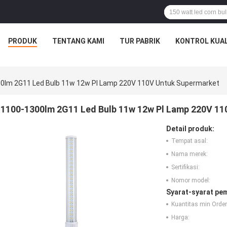
PRODUK
TENTANG KAMI
TUR PABRIK
KONTROL KUAL
0lm 2G11 Led Bulb 11w 12w Pl Lamp 220V 110V Untuk Supermarket
1100-1300lm 2G11 Led Bulb 11w 12w Pl Lamp 220V 1
Detail produk:
Tempat asal:
Nama merek:
Sertifikasi:
Nomor model:
Syarat-syarat pe
Kuantitas min Order
Harga: