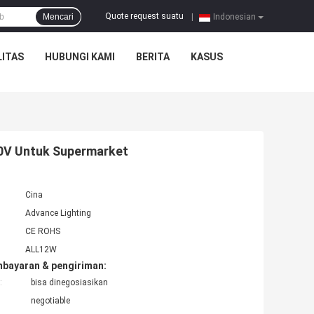
Quote request suatu
Mencari
|
Indonesian
ITAS
HUBUNGI KAMI
BERITA
KASUS
10V Untuk Supermarket
Cina
Advance Lighting
CE ROHS
ALL12W
mbayaran & pengiriman:
:
bisa dinegosiasikan
negotiable