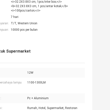
<i>32.2X3.8X3 cm, 1pcs/inter box;</i>
<b>32.2X3.8X3 cm, 1 pcs/antar kotak;</b>
<i>100pcs/carton;</i>
7 hari
ayaran:
T/T, Western Union
mpuan:
10000 pcs per bulan
ntuk Supermarket
12W
bercahaya lampu
1100-1300LM
:
Pc + Aluminium
i::
Rumah, Hotel, Supermarket, Restoran