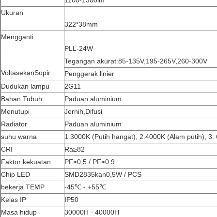
1100-1300lm
Ukuran
322*38mm
Mengganti
PLL-24W
Tegangan akurat
:
85-135V
,
195-265V
,
260-300V
Voltase
kan
Sopir
Penggerak linier
Dudukan lampu
2G11
Bahan Tubuh
Paduan aluminium
Menutupi
Jernih
,
Difusi
Radiator
Paduan aluminium
suhu warna
1.3000K (Putih hangat)
,
2.4000K (Alam putih)
,
3. 
CRI
Ra
≥
82
Faktor kekuatan
PF
≥
0,5 / PF
≥
0.9
Chip LED
SMD2835
kan
0,5W / PCS
bekerja TEMP
-45
℃
- +55
℃
Kelas IP
IP50
Masa hidup
30000H - 40000H