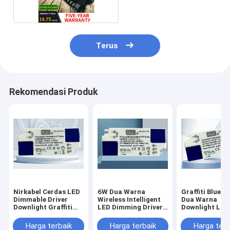
Terus
Rekomendasi Produk
Nirkabel Cerdas LED
6W Dua Warna
Graffiti Blueto
Dimmable Driver
Wireless Intelligent
Dua Warna
Downlight Graffiti
LED Dimming Driver
Downlight LED
Bluetooth Dua Warna
Downlight Graffiti
Peredupan Dri
Bluetooth
Nirkabel Cerd
Harga terbaik
Harga terbaik
Harga terb