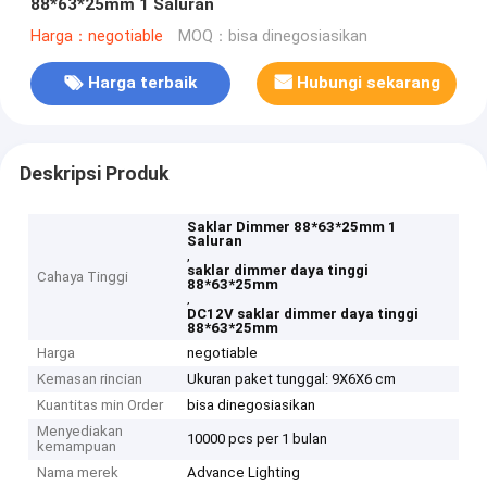
88*63*25mm 1 Saluran
Harga：negotiable
MOQ：bisa dinegosiasikan
Harga terbaik
Hubungi sekarang
Deskripsi Produk
Saklar Dimmer 88*63*25mm 1
Saluran
,
saklar dimmer daya tinggi
Cahaya Tinggi
88*63*25mm
,
DC12V saklar dimmer daya tinggi
88*63*25mm
Harga
negotiable
Kemasan rincian
Ukuran paket tunggal: 9X6X6 cm
Kuantitas min Order
bisa dinegosiasikan
Menyediakan
10000 pcs per 1 bulan
kemampuan
Nama merek
Advance Lighting