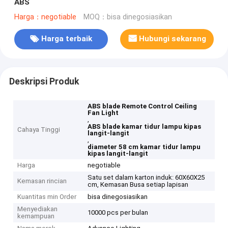
ABS
Harga：negotiable
MOQ：bisa dinegosiasikan
Harga terbaik
Hubungi sekarang
Deskripsi Produk
ABS blade Remote Control Ceiling
Fan Light
,
ABS blade kamar tidur lampu kipas
Cahaya Tinggi
langit-langit
,
diameter 58 cm kamar tidur lampu
kipas langit-langit
Harga
negotiable
Satu set dalam karton induk: 60X60X25
Kemasan rincian
cm, Kemasan Busa setiap lapisan
Kuantitas min Order
bisa dinegosiasikan
Menyediakan
10000 pcs per bulan
kemampuan