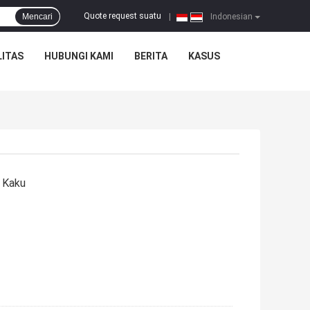
Quote request suatu
Mencari
|
Indonesian
ITAS
HUBUNGI KAMI
BERITA
KASUS
 Kaku