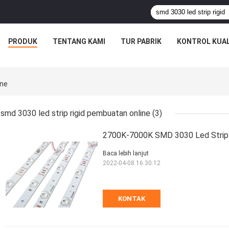
PRODUK
TENTANG KAMI
TUR PABRIK
KONTROL KUAL
ine
smd 3030 led strip rigid pembuatan online
(3)
2700K-7000K SMD 3030 Led Strip
Baca lebih lanjut
2022-04-08 16:30:12
KONTAK