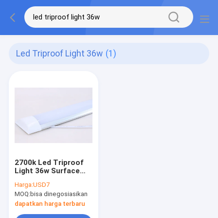
Led Triproof Light 36w
(1)
2700k Led Triproof
Light 36w Surface
Mounted Linear Light
Harga:
USD7
AC85-265V
MOQ:
bisa dinegosiasikan
dapatkan harga terbaru